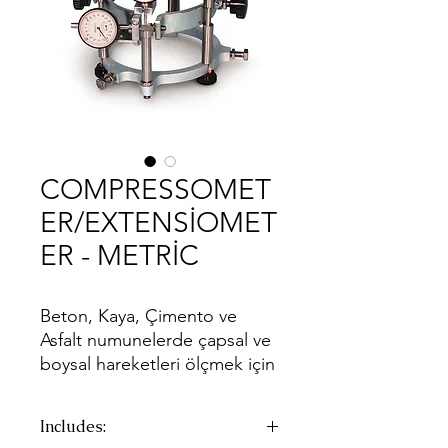
COMPRESSOMET
ER/EXTENSİOMET
ER - METRİC
Beton, Kaya, Çimento ve
Asfalt numunelerde çapsal ve
boysal hareketleri ölçmek için
kullanılır. 15 x 30 cm, 10 x 20
cm Silindir, 15 x 30 cm Küp
Includes:
beton ve çimento