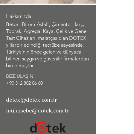
Hakkımızda
Beton, Bitüm-Asfalt, Çimento-Harç,
Toprak, Agrega, Kaya, Çelik ve Genel
Test Cihazları imalatçısı olan DOTEK
yıllardır edindiği tecrübe sayesinde,
Türkiye'nin önde gelen ve dünyaca
bilinen saygın ve güvenilir firmalardan
biri olmuştur
BIZE ULAŞIN
+90 312 802 06 60
dotek@dotek.com.tr
muhasebe@dotek.com.tr