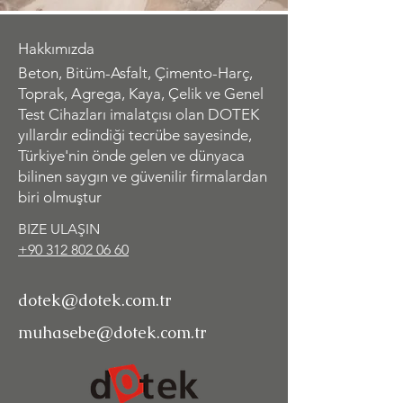
Hakkımızda
Beton, Bitüm-Asfalt, Çimento-Harç,
Toprak, Agrega, Kaya, Çelik ve Genel
Test Cihazları imalatçısı olan DOTEK
yıllardır edindiği tecrübe sayesinde,
Türkiye'nin önde gelen ve dünyaca
bilinen saygın ve güvenilir firmalardan
biri olmuştur
BIZE ULAŞIN
+90 312 802 06 60
dotek@dotek.com.tr
muhasebe@dotek.com.tr